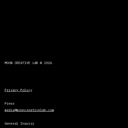
MOON CREATIVE LAB © 2026
Privacy Policy
Press
media@mooncreativelab.com
General Inquiry