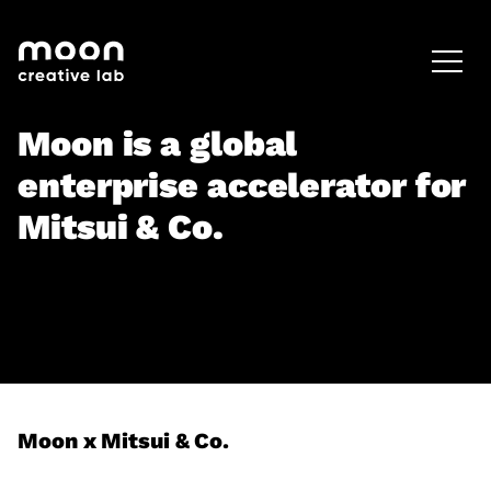
HOME
CAREERS
LEADERSHIP
Moon is a global
enterprise accelerator for
Mitsui & Co.
Moon x Mitsui & Co.