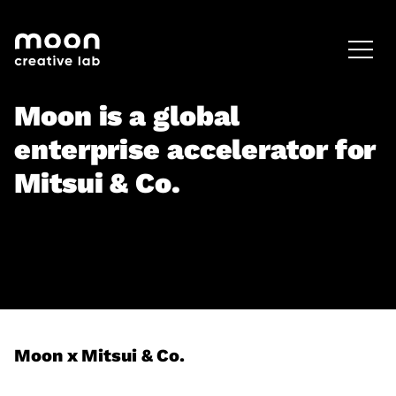
HOME
CAREERS
LEADERSHIP
Moon is a global
enterprise accelerator for
Mitsui & Co.
Moon x Mitsui & Co.