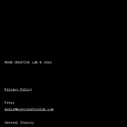
MOON CREATIVE LAB © 2026
Privacy Policy
Press
media@mooncreativelab.com
General Inquiry