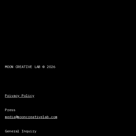
MOON CREATIVE LAB © 2026
Privacy Policy
Press
media@mooncreativelab.com
General Inquiry