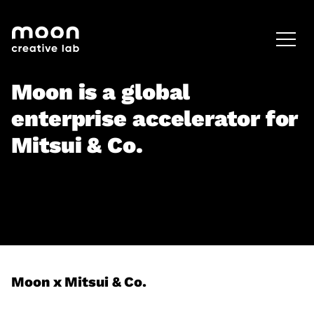
HOME
CAREERS
LEADERSHIP
Moon is a global
enterprise accelerator for
Mitsui & Co.
Moon x Mitsui & Co.