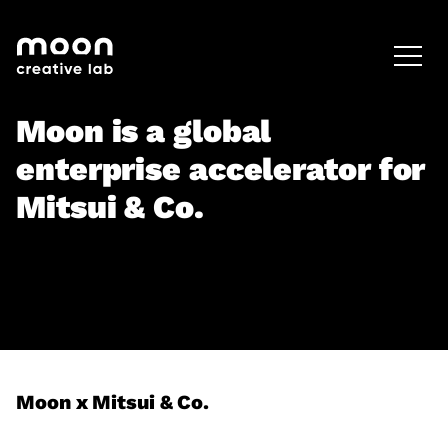
HOME
CAREERS
LEADERSHIP
Moon is a global
enterprise accelerator for
Mitsui & Co.
Moon x Mitsui & Co.