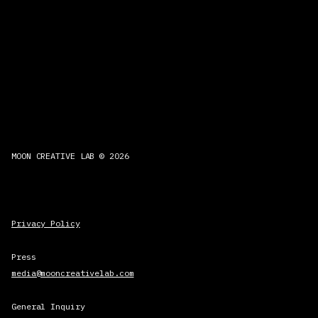
MOON CREATIVE LAB © 2026
Privacy Policy
Press
media@mooncreativelab.com
General Inquiry