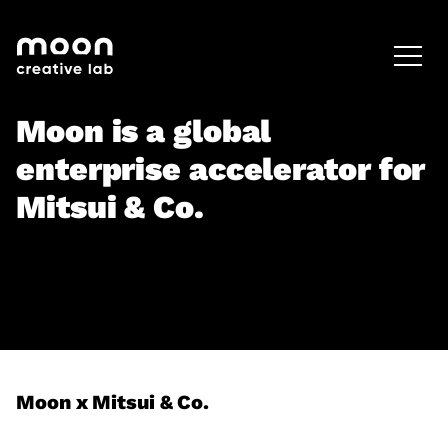
HOME
CAREERS
LEADERSHIP
Moon is a global
enterprise accelerator for
Mitsui & Co.
Moon x Mitsui & Co.