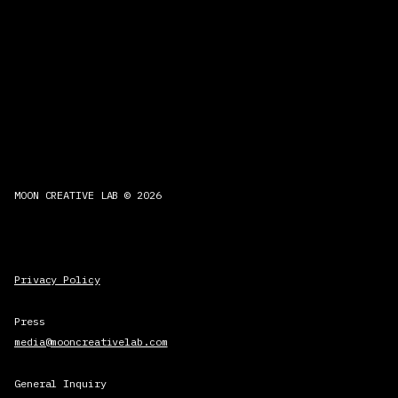
MOON CREATIVE LAB © 2026
Privacy Policy
Press
media@mooncreativelab.com
General Inquiry