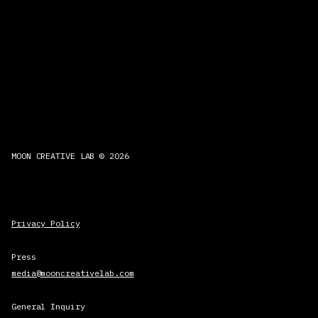
MOON CREATIVE LAB © 2026
Privacy Policy
Press
media@mooncreativelab.com
General Inquiry