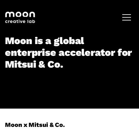
HOME
CAREERS
LEADERSHIP
Moon is a global
enterprise accelerator for
Mitsui & Co.
Moon x Mitsui & Co.