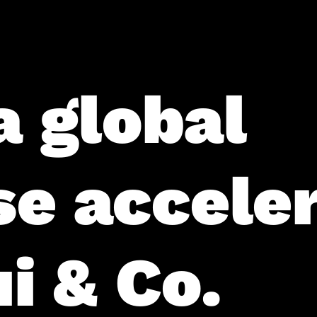
a global
se accele
i & Co.