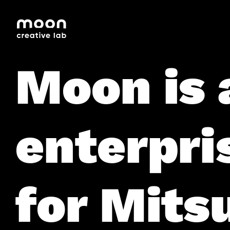
HOME
CAREERS
LEADERSHIP
Moon is 
enterpri
for Mitsu