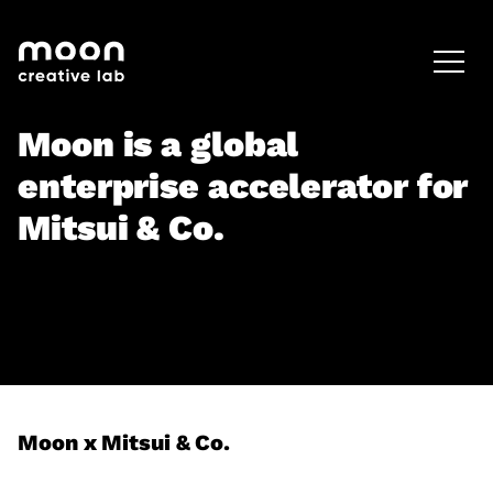
HOME
CAREERS
LEADERSHIP
Moon is a global
enterprise accelerator for
Mitsui & Co.
Moon x Mitsui & Co.