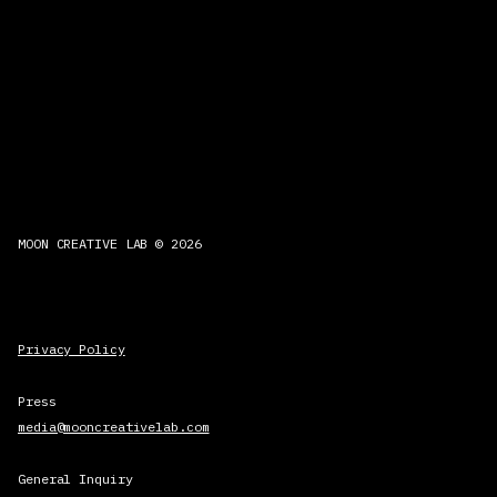
MOON CREATIVE LAB © 2026
Privacy Policy
Press
media@mooncreativelab.com
General Inquiry