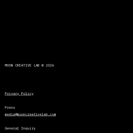
MOON CREATIVE LAB © 2026
Privacy Policy
Press
media@mooncreativelab.com
General Inquiry