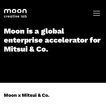
HOME
CAREERS
LEADERSHIP
Moon is a global
enterprise accelerator for
Mitsui & Co.
Moon x Mitsui & Co.