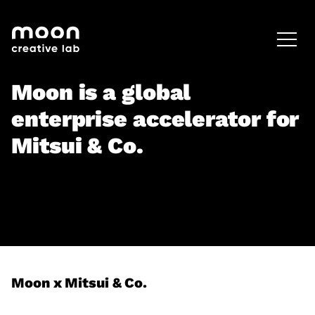
HOME
CAREERS
LEADERSHIP
Moon is a global
enterprise accelerator for
Mitsui & Co.
Moon x Mitsui & Co.