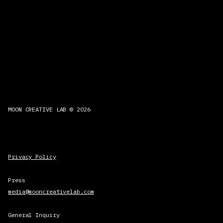
MOON CREATIVE LAB © 2026
Privacy Policy
Press
media@mooncreativelab.com
General Inquiry